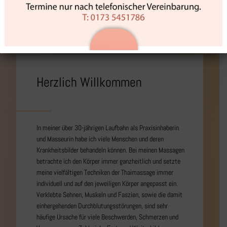
Herzlich Willkommen
In meiner über 30-jährigen Laufbahn als Praxisinhaberin
und Masseurin habe ich viele Menschen und deren
Krankheitsbilder behandeln können. Bei meinen Massagen
betrachte ich den Körper immer ganzheitlich und setzte
meine vielfältigen Techniken der Thaimassage immer
individuell und auf den jeweiligen Körper angepasst ein.
Verklebte Sehnen, Muskeln und Faszien, sowie die damit
einhergehenden Durchblutungsstörungen, sind sehr
häufige Ursache für viele Beschwerden, Schmerzen und