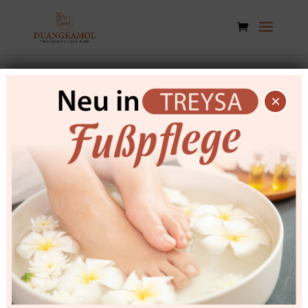
Mein Konto
×
Anmelden
Erforderlich
Benutzername oder E-Mail-Adresse
*
Erforderlich
Passwort
*