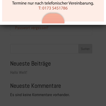
Angemeldet bleiben
Anmelden
Passwort vergessen?
Suchen
Neueste Beiträge
Hallo Welt!
Neueste Kommentare
Es sind keine Kommentare vorhanden.